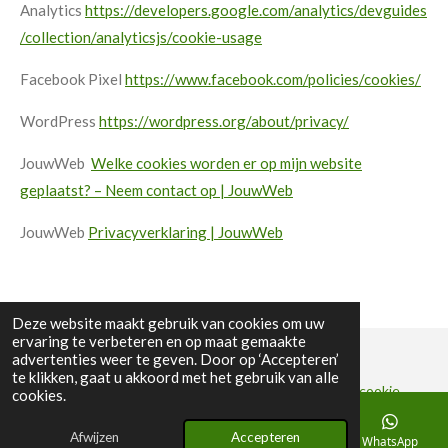
Analytics
https://developers.google.com/analytics/devguides
/collection/analyticsjs/cookie-usage
Facebook Pixel
https://www.facebook.com/policies/cookies/
WordPress
https://wordpress.org/about/privacy/
JouwWeb
Welke cookies worden er op mijn website
geplaatst? – Neem contact op | JouwWeb
JouwWeb
Privacyverklaring | JouwWeb
Deze website maakt gebruik van cookies om uw
ervaring te verbeteren en op maat gemaakte
advertenties weer te geven. Door op ‘Accepteren’
te klikken, gaat u akkoord met het gebruik van alle
© 2025 Degrohout CommV -
Disclaimer & privacy and cookie
cookies.
policy
Afwijzen
Accepteren
E-mailadres
Telefoonnummer
Kaart
WhatsApp
Powered by
JouwWeb